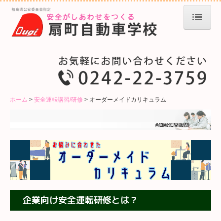
ホーム
お知らせ
入校・教習について
ホーム
安全運転講習/研修
オーダーメイドカリキュラム
入校手続き
教習の流れ
教習車種と内容
教習料金一覧
オンライン学科
企業向け安全運転研修とは？
特例教習について