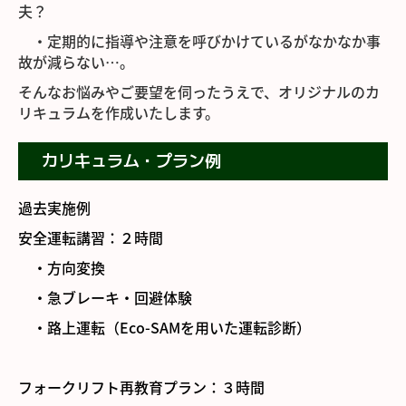
夫？
オーダーメイドカリキュラム
・定期的に指導や注意を
呼びかけているが
なかなか
事
高齢運転者運転チェック
故が減らない…。
そんな
お悩みやご要望を伺ったうえで、オリジナルのカ
ペーパードライバー講習
リキュラムを作成いたします。
運転技能講習
カリキュラム・プラン例
車両系建設機械
過去実施例
小型車両系建設機械 特別教育
安全運転講習
：２時間
フォークリフト
・方向変換
学校案内
・急ブレーキ・回避体験
・路上運転（Eco-SAMを用いた運転診断）
アクセス
お問い合わせ
フォークリフト再教育プラン
：３時間