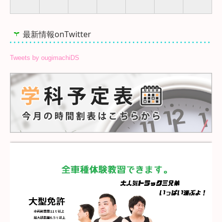
最新情報onTwitter
Tweets by ougimachiDS