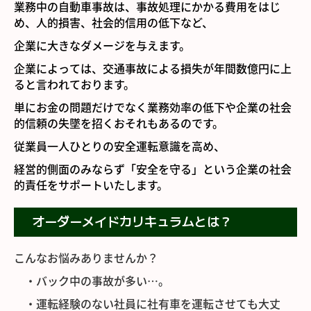
業務中の自動車事故は、事故処理にかかる費用をはじ
普通免許
め、人的損害、社会的信用の低下など、
企業に大きなダメージを与えます。
準中型免許
企業によっては、交通事故による損失が年間数億円に上
普通／大型自動二輪車
ると言われております。
単にお金の問題だけでなく業務効率の低下や企業の社会
普通第二種免許
的信頼の失墜を招くおそれもあるのです。
学科予定表
従業員一人ひとりの安全運転意識を高め、
経営的側面のみならず「安全を守る」という企業の社会
よくある質問
的責任をサポートいたします。
アフターケアサービス
オーダーメイドカリキュラムとは？
安全運転講習/研修
こんなお悩みありませんか？
雪道運転講習
・バック中の事故が多い…。
高速道路運転講習
・運転経験のない社員に社有車を運転させても大丈