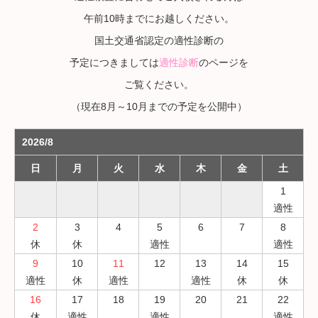
午前10時までにお越しください。
国土交通省認定の適性診断の
予定につきましては
適性診断
のページを
ご覧ください。
（現在8月～10月までの予定を公開中）
2026/8
日
月
火
水
木
金
土
1
適性
2
3
4
5
6
7
8
休
休
適性
適性
9
10
11
12
13
14
15
適性
休
適性
適性
休
休
16
17
18
19
20
21
22
休
適性
適性
適性